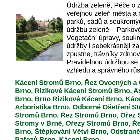
Údržba zeleně, Péče o 
veřejnou zeleň města a
parků, sadů a soukromý
údržbu zeleně – Parkové
Vegetační úpravy, souk
údržby i sebekrásněji z
zpustne, trávníky zdrnov
Pravidelnou údržbou se
vzhledu a správného růst
Kácení Stromů Brno, Řez Ovocných a
Brno, Rizikové Kácení Stromů Brno, 
Brno, Brno Rizikové Kácení Brno, Káce
Arboristika Brno, Odborné Ošetření St
Stromů Brno, Řez Stromů Brno, Ořez 
Stromy v Brně, Ořezy Stromů Brno, 
Brno, Štěpkování Větví Brno, Odstraně
Pařezů Brno, Kácení Brno