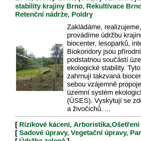
stability krajiny Brno, Rekultivace Br
Retenční nádrže, Poldry
Zakládáme, realizujeme
provádíme údržbu krajin
biocenter, lesoparků, in
Biokoridory jsou přírodní
podstatnou součástí úz
ekologické stability. Ty
zahrnují takzvaná biocen
sebou vzájemně propojen
územní systém ekologické
(ÚSES). Vyskytují se zde
a živočichů. ...
[
Rizikové kácení, Arboristika,Ošetřen
[
Sadové úpravy, Vegetační úpravy, Pa
[
Údržba zeleně
]