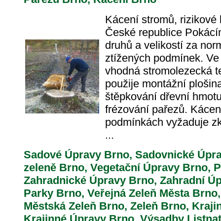
Kácení stromů, rizikové
České republice Pokác
druhů a velikostí za nor
ztížených podmínek. Ve s
vhodná stromolezecká t
použije montážní plošin
štěpkování dřevní hmotu
frézování pařezů. Kácen
podmínkách vyžaduje zk
...
Sadové Úpravy Brno, Sadovnické Úpra
zeleně Brno, Vegetační Úpravy Brno, 
Zahradnické Úpravy Brno, Zahradní Ú
Parky Brno, Veřejná Zeleň Města Brno,
Městská Zeleň Brno, Zeleň Brno, Kraji
Krajinné Úpravy Brno, Výsadby Listnat