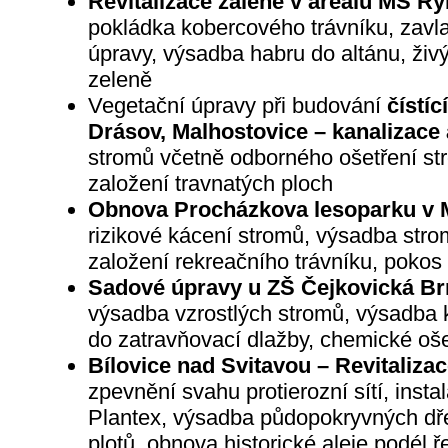
Revitalizace zaleně v areálu MŠ R
pokládka kobercového trávníku, zavla
úpravy, výsadba habru do altánu, živý
zeleně
Vegetační úpravy při budování
čístíc
Drásov, Malhostovice – kanalizace
stromů včetně odborného ošetření st
založení travnatých ploch
Obnova Procházkova lesoparku v 
rizikové kácení stromů, výsadba stro
založení rekreačního trávníku, pokos 
Sadové úpravy u ZŠ Čejkovická Br
výsadba vzrostlých stromů, výsadba k
do zatravňovací dlažby, chemické oše
Bílovice nad Svitavou – Revitalizac
zpevnění svahu protierozní sítí, inst
Plantex, výsadba půdopokryvných dře
plotů, obnova historické aleje podél ř