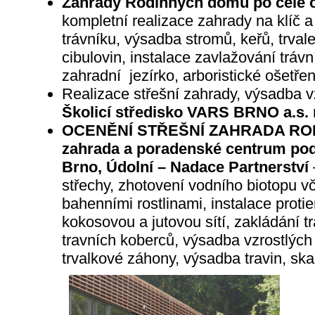
Zahrady Rodinných domů po celé č
kompletní realizace zahrady na klíč a
trávníku, výsadba stromů, keřů, trvalek
cibulovin, instalace zavlažování tráv
zahradní jezírko, arboristické ošetřen
Realizace střešní zahrady, výsadba vz
Školicí středisko VARS BRNO a.s. n
OCENĚNÍ STŘEŠNÍ ZAHRADA ROKU
zahrada a poradenské centrum po
Brno, Údolní – Nadace Partnerství
střechy, zhotovení vodního biotopu v
bahenními rostlinami, instalace prot
kokosovou a jutovou sítí, zakládání t
travních koberců, výsadba vzrostlých
trvalkové záhony, výsadba travin, ska