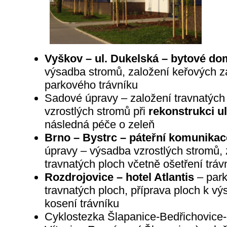
Vyškov – ul. Dukelská – bytové do
výsadba stromů, založení keřových z
parkového trávníku
Sadové úpravy – založení travnatých
vzrostlých stromů při
rekonstrukci ul
následná péče o zeleň
Brno – Bystrc – páteřní komunika
úpravy – výsadba vzrostlých stromů, 
travnatých ploch včetně ošetření tráv
Rozdrojovice – hotel Atlantis
– park
travnatých ploch, příprava ploch k výs
kosení trávníku
Cyklostezka Šlapanice-Bedřichovice-