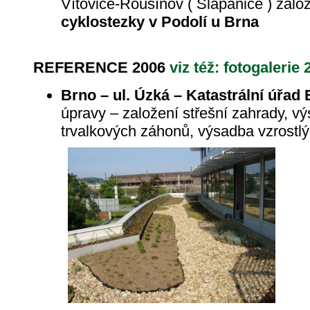
Vítovice-Rousínov ( Šlapanice ) založ
cyklostezky v Podolí u Brna
REFERENCE 2006
viz též: fotogalerie 
Brno – ul. Úzká – Katastrální úřad
úpravy – založení střešní zahrady, v
trvalkových záhonů, výsadba vzrostl