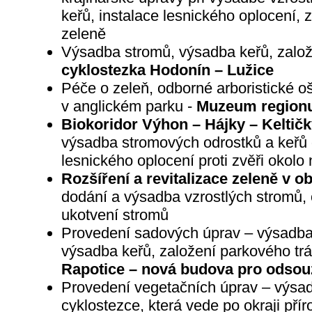
keřů, instalace lesnického oplocení, 
zeleně
Výsadba stromů, výsadba keřů, založ
cyklostezka Hodonín – Lužice
Péče o zeleň, odborné arboristické oš
v anglickém parku -
Muzeum regionu 
Biokoridor Výhon – Hájky – Keltičk
výsadba stromových odrostků a keřů d
lesnického oplocení proti zvěři okol
Rozšíření a revitalizace zeleně v 
dodání a výsadba vzrostlých stromů, 
ukotvení stromů
Provedení sadových úprav – výsadba 
výsadba keřů, založení parkového tr
Rapotice – nová budova pro odso
Provedení vegetačních úprav – výsadb
cyklostezce, která vede po okraji pří