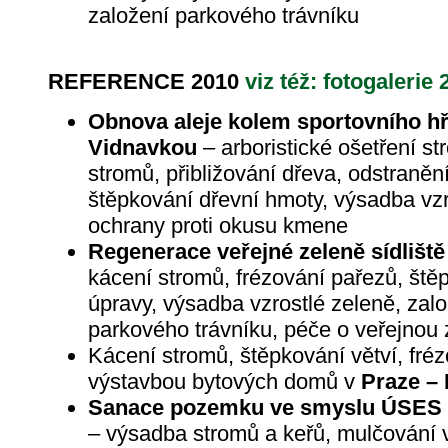
založení parkového trávníku
REFERENCE 2010
viz též: fotogalerie 
Obnova aleje kolem sportovního hř
Vidnavkou
– arboristické ošetření st
stromů, přibližování dřeva, odstraněn
štěpkování dřevní hmoty, výsadba vzr
ochrany proti okusu kmene
Regenerace veřejné zeleně sídliště
kácení stromů, frézování pařezů, štěp
úpravy, výsadba vzrostlé zeleně, zal
parkového trávníku, péče o veřejnou
Kácení stromů, štěpkování větví, fré
výstavbou bytových domů v
Praze – 
Sanace pozemku ve smyslu ÚSES v
– výsadba stromů a keřů, mulčování 