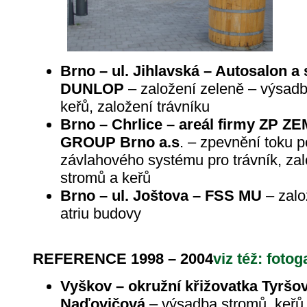
Brno – ul. Jihlavská – Autosalon a
DUNLOP
– založení zeleně – výsadb
keřů, založení trávníku
Brno – Chrlice – areál firmy ZP
GROUP Brno a.s
. – zpevnění toku 
závlahového systému pro trávník, zal
stromů a keřů
Brno – ul. Joštova – FSS MU
– zalo
atriu budovy
REFERENCE 1998 – 2004
viz též: fotog
Vyškov – okružní křižovatka Tyršov
Naďovičová
– výsadba stromů, keřů, 