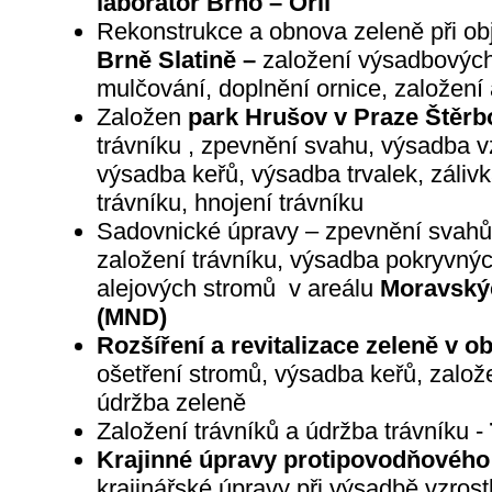
laboratoř Brno – Orlí
Rekonstrukce a obnova zeleně při ob
Brně Slatině –
založení výsadbových
mulčování, doplnění ornice, založení 
Založen
park Hrušov v Praze Štěrb
trávníku , zpevnění svahu, výsadba v
výsadba keřů, výsadba trvalek, záliv
trávníku, hnojení trávníku
Sadovnické úpravy – zpevnění svahů p
založení trávníku, výsadba pokryvný
alejových stromů v areálu
Moravskýc
(MND)
Rozšíření a revitalizace zeleně v o
ošetření stromů, výsadba keřů, založ
údržba zeleně
Založení trávníků a údržba trávníku -
Krajinné úpravy protipovodňového
krajinářské úpravy při výsadbě vzrost