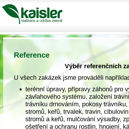
Reference
Výběr referenčních z
U všech zakázek jsme prováděli například
terénní úpravy, přípravy záhonů pro v
závlahového systému, založení trávn
trávníku drnováním, pokosy trávníku,
stromů, keřů, trvalek, travin, cibulovin
stromů a keřů, mulčování výsadby, z
ošetření a ochranu rostlin, hnojení, k