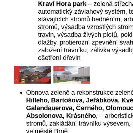
Kraví Hora park
– zelená střecha
automatický závlahový systém, t
stávajících stromů bedněním, arbo
stromů, výsadba vzrostlých strom
travin, výsadba živých plotů, pok
dlažby, protierozní zpevnění svah
založení trávníku, zálivka výsadb
ošetření dřevin
Obnova zeleně a rekonstrukce zeleně
Hilleho, Bartošova, Jeřábkova, Květ
Galandauerova, Černého, Olomouc
Absolonova, Krásného
, – arboristi
stromů, zakládání trávníku výsevem,
ve městě Brně