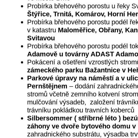
Probírka břehového porostu u řeky Sv
Štýřice, Trnitá, Komárov, Horní He
Probírka břehového porostu podél řek
v katastru
Maloměřice, Obřany, Kani
Svitavou
Probírka břehového porostu podél to
Adamově u továrny ADAST Adam
Pokácení a ošetření vzrostlých strom
zámeckého parku Bažantnice v He
Parkové úpravy na náměstí a v uli
Pernštějnem
– dodání zahradnického
stromů včetně zemního kotvení strom
mulčování výsadeb, založení trávník
trávníku pokládkou travních koberců
Silbersommer ( stříbrné léto ) bez
záhony ve dvoře bytového domu v
zahradnického substrátu, výsadba trva