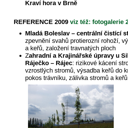
Kraví hora v Brně
REFERENCE 2009
viz též: fotogalerie 
Mladá Boleslav – centrální čistící 
zpevnění svahů protierozní rohoží, v
a keřů, založení travnatých ploch
Z
ahradní a Krajinářské úpravy u Si
Ráječko – Rájec
: rizikové kácení st
vzrostlých stromů, výsadba keřů do kr
pokos trávníku, zálivka stromů a keřů