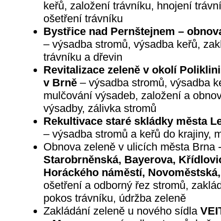
keřů, založení trávníku, hnojení trávn
ošetření trávníku
Bystřice nad Pernštejnem – obnov
– výsadba stromů, výsadba keřů, zakl
trávníku a dřevin
Revitalizace zeleně v okolí Polikli
v Brně
– výsadba stromů, výsadba ke
mulčování výsadeb, založení a obnova
výsadby, zálivka stromů
Rekultivace staré skládky města L
– výsadba stromů a keřů do krajiny, 
Obnova zeleně v ulicích města Brna 
Starobrněnská, Bayerova, Křídlovic
Horáckého náměstí, Novoměstská,
ošetření a odborný řez stromů, zaklád
pokos trávníku, údržba zeleně
Zakládání zeleně u nového sídla
VEI