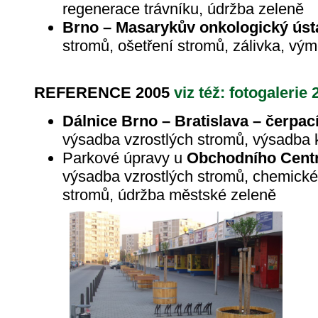
regenerace trávníku, údržba zeleně
Brno – Masarykův onkologický ús
stromů, ošetření stromů, zálivka, v
REFERENCE 2005
viz též: fotogalerie 
Dálnice Brno – Bratislava – čerpac
výsadba vzrostlých stromů, výsadba k
Parkové úpravy u
Obchodního Centr
výsadba vzrostlých stromů, chemické 
stromů, údržba městské zeleně