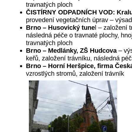
travnatých ploch
ČISTÍRNY ODPADNÍCH VOD: Kralu
provedení vegetačních úprav – výsad
Brno – Husovický tune
l – založení 
následná péče o travnaté plochy, hno
travnatých ploch
Brno – Medlánky, ZŠ Hudcova
– vý
keřů, založení trávníku, následná péč
Brno – Horní Heršpice, firma Česk
vzrostlých stromů, založení trávník