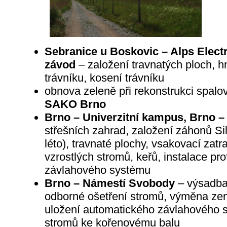
Sebranice u Boskovic – Alps Electr
závod
– založení travnatých ploch, h
trávníku, kosení trávníku
obnova zeleně při rekonstrukci spal
SAKO Brno
Brno – Univerzitní kampus, Brno 
střešních zahrad, založení záhonů Si
léto), travnaté plochy, vsakovací zat
vzrostlých stromů, keřů, instalace pr
závlahového systému
Brno – Námestí Svobody
– výsadba 
odborné ošetření stromů, výměna zem
uložení automatického závlahového s
stromů ke kořenovému balu