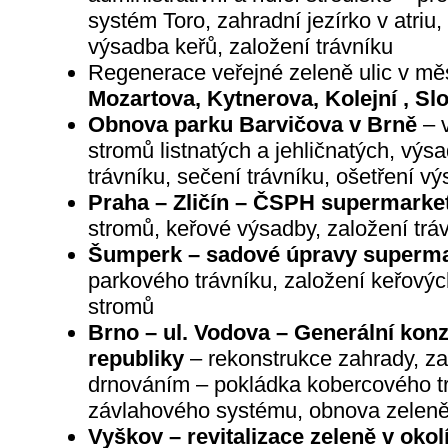
systém Toro, zahradní jezírko v atriu
výsadba keřů, založení trávníku
Regenerace veřejné zeleně ulic v mě
Mozartova, Kytnerova, Kolejní , Sl
Obnova parku Barvičova v Brně
– v
stromů listnatých a jehličnatých, výs
trávníku, sečení trávníku, ošetření v
Praha – Zličín – ČSPH supermarke
stromů, keřové výsadby, založení tráv
Šumperk – sadové úpravy superma
parkového trávníku, založení keřový
stromů
Brno – ul. Vodova – Generální kon
republiky
– rekonstrukce zahrady, za
drnováním – pokládka kobercového t
závlahového systému, obnova zelen
Vyškov – revitalizace zeleně v oko