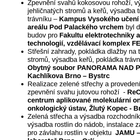
Zpevnění svahů kokosovou rohoží, vý
jehličnatých stromů a keřů, výsadba tr
trávníku –
Kampus Vysokého učení 
areálu Pod Palackého vrchem
byl d
budov pro
Fakultu elektrotechniky
technologií, vzdělávací komplex F
Střešní zahrady, pokládka dlažby na
stromů, výsadba keřů, pokládka trávn
Obytný soubor PANORAMA NAD 
Kachlíkova Brno – Bystrc
Realizace zelené střechy a proveden
zpevnění svahu jutovou rohoží -
ReC
centrum aplikované molekulární o
onkologický ústav, Žlutý Kopec - B
Zelená střecha a výsadba rozchodník
výsadba rostlin do nádob, instalace 
pro závlahu rostlin v objektu
JAMU – 