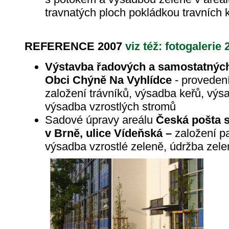
travnatých ploch pokládkou travních 
REFERENCE 2007
viz též: fotogalerie 
Výstavba řadových a samostatnýc
Obci Chýně Na Vyhlídce
- proveden
založení trávníků, výsadba keřů, výsa
výsadba vzrostlých stromů
Sadové úpravy areálu
Česká pošta s
v Brně, ulice Vídeňská –
založení p
výsadba vzrostlé zeleně, údržba zele