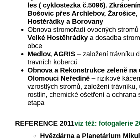
les ( cyklostezka č.5096). Zkrácen
Bošovic přes Archlebov, Žarošice,
Hostěrádky a Borovany
Obnova stromořadí ovocných stromů 
Velké Hostěhrádky
a dosadba stromů
obce
Medlov, AGRIS
– založení trávníku 
travních koberců
Obnova a Rekonstrukce zeleně na 
Olomouci Neředíně
– rizikové kácen
vzrostlých stromů, založení trávníku,
rostlin, chemické ošetření a ochrana s
etapa
REFERENCE 2011
viz též: fotogalerie 
Hvězdárna a Planetárium Mikul