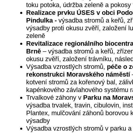
toku potoka, údržba zeleně a pokosy 
Realizace prvku ÚSES v obci Podolí
Pindulka -
výsadba stromů a keřů, zř
výsadby proti okusu zvěří, založení l
zeleně
Revitalizace regionálního biocentr
Brně
– výsadba stromů a keřů, zřízen
okusu zvěří, založení trávníku, násle
Výsadba vzrostlých stromů,
péče o z
rekonstrukci Moravského náměstí
–
kotvení stromů za kořenový bal, záli
kapénkového závlahového systému ra
Trvalkové záhony v
Parku na Morav
výsadba trvalek, travin, cibulovin, ins
Plantex, mulčování záhonů borovou k
výsadby
Výsadba vzrostlých stromů v parku a 