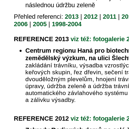
následnou údržbu zeleně
Přehled referenci:
2013
|
2012
|
2011
|
20
2006
|
2005
|
1998-2004
REFERENCE 2013
viz též: fotogalerie 
Centrum regionu Haná pro biotech
zemědělský výzkum, na ulici Šlech
zakládání trávníku, výsadba vzrostlý
keřových skupin, řez dřevin, sečení tr
dvouděložným plevelům, hnojení trávní
úpravy, údržba zeleně a údržba trávní
automatického závlahového systému p
a zálivku výsadby.
REFERENCE 2012
viz též: fotogalerie 