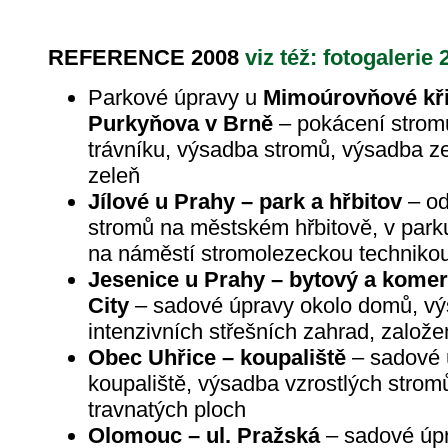
REFERENCE 2008
viz též: fotogalerie 
Parkové úpravy u
Mimoúrovňové kři
Purkyňova v Brně
– pokácení stromů
trávníku, výsadba stromů, výsadba z
zeleň
Jílové u Prahy – park a hřbitov
– od
stromů na městském hřbitově, v par
na náměstí stromolezeckou techniko
Jesenice u Prahy – bytový a kome
City
– sadové úpravy okolo domů, vý
intenzivních střešních zahrad, založe
Obec Uhřice – koupaliště
– sadové 
koupaliště, výsadba vzrostlých strom
travnatých ploch
Olomouc – ul. Pražská
– sadové úpr