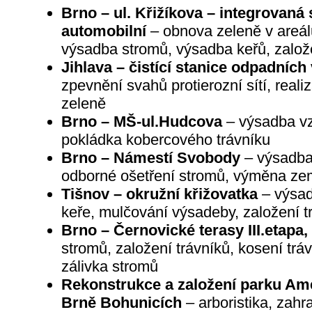
Brno – ul. Křižíkova – integrovaná 
automobilní
– obnova zeleně v areál
výsadba stromů, výsadba keřů, založe
Jihlava – čistící stanice odpadních
zpevnění svahů protierozní sítí, reali
zeleně
Brno – MŠ-ul.Hudcova
– výsadba vz
pokládka kobercového trávníku
Brno – Námestí Svobody
– výsadba 
odborné ošetření stromů, výměna zem
Tišnov – okružní křižovatka
– výsad
keře, mulčování výsadeby, založení tr
Brno – Černovické terasy III.etapa
stromů, založení trávníků, kosení tráv
zálivka stromů
Rekonstrukce a založení parku Ame
Brně Bohunicích
– arboristika, zahr