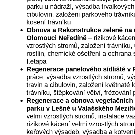
parku u nádraží, výsadba trvalkových
cibulovin, založeni parkového trávníku
kosení trávníku
Obnova a Rekonstrukce zeleně na 
Olomouci Neředíně
– rizikové kácen
vzrostlých stromů, založení trávníku,
rostlin, chemické ošetření a ochrana 
I.etapa
Regenerace panelového sídliště v
práce, výsadba vzrostlých stromů, výs
travin a cibulovin, založení květnaté
trávníku, štěpkování větví, frézování
Regenerace a obnova vegetačních
parku v Lešné u Valašského Meziří
velmi vzrostlých stromů, instalace v
rizikové kácení velmi vzrostlých stro
keřových výsadeb, výsadba a kotvení