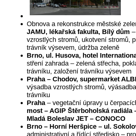
Obnova a rekonstrukce městské zel
JAMU, lékařská fakulta, Bílý dům
– 
vzrostlých stromů, ukotvení stromů, p
trávník výsevem, údržba zeleně
Brno, ul. Husova, hotel Internationa
stření zahrada – zelená střecha, po
trávníku, založení trávníku výsevem
Praha – Chodov, supermarket AL
výsadba vzrostlých stromů, výásadba
trávníku
Praha
– vegetační úpravy u čerpacíc
most – AGIP Štěrboholská radiála 
Mladá Boleslav JET – CONOCO
Brno – Horní Heršpice – ul. Sokolo
administrativní a řídící středisko – p