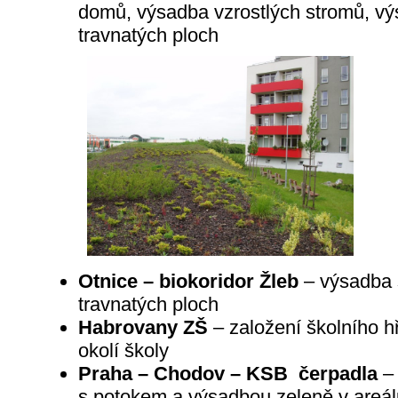
domů, výsadba vzrostlých stromů, vý
travnatých ploch
Otnice – biokoridor Žleb
– výsadba s
travnatých ploch
Habrovany ZŠ
– založení školního h
okolí školy
Praha – Chodov – KSB čerpadla
– 
s potokem a výsadbou zeleně v areálu