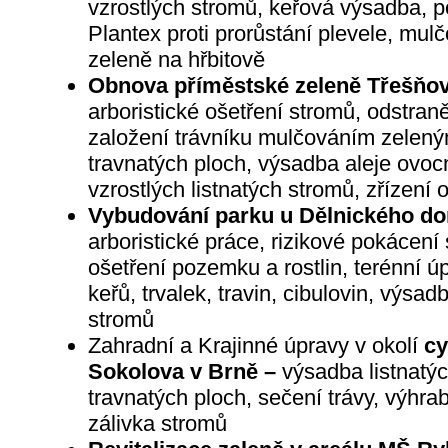
vzrostlých stromů, keřová výsadba, p
Plantex proti prorůstání plevele, mul
zeleně na hřbitově
Obnova příměstské zeleně Třešňov
arboristické ošetření stromů, odstraně
založení trávníku mulčováním zelen
travnatých ploch, výsadba aleje ovo
vzrostlých listnatých stromů, zřízení 
Vybudování parku u Dělnického d
arboristické práce, rizikové pokácen
ošetření pozemku a rostlin, terénní 
keřů, trvalek, travin, cibulovin, výsad
stromů
Zahradní a Krajinné úpravy v okolí
cy
Sokolova v Brně –
výsadba listnatý
travnatých ploch, sečení trávy, výhrab
zálivka stromů