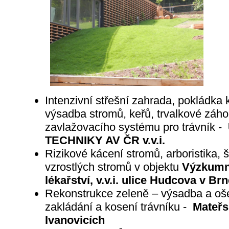
Intenzivní střešní zahrada, pokládka
výsadba stromů, keřů, trvalkové záho
zavlažovacího systému pro trávník -
TECHNIKY AV ČR v.v.i.
Rizikové kácení stromů, arboristika, 
vzrostlých stromů v objektu
Výzkumný
lékařství,
v.v.i. ulice Hudcova v Brn
Rekonstrukce zeleně – výsadba a oše
zakládání a kosení trávníku -
Mateřsk
Ivanovicích