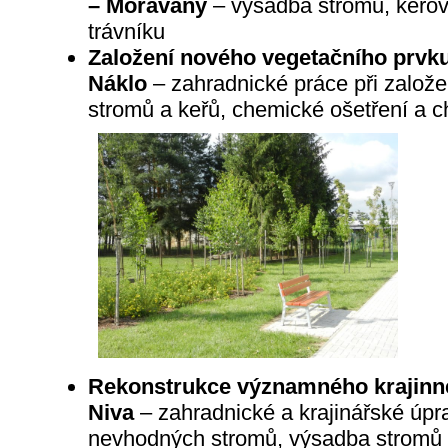
– Moravany
– výsadba stromů, keřov
trávníku
Založení nového vegetačního prvku 
Náklo
– zahradnické práce při založe
stromů a keřů, chemické ošetření a c
Rekonstrukce významného krajinn
Niva
– zahradnické a krajinářské úpr
nevhodných stromů, výsadba stromů a