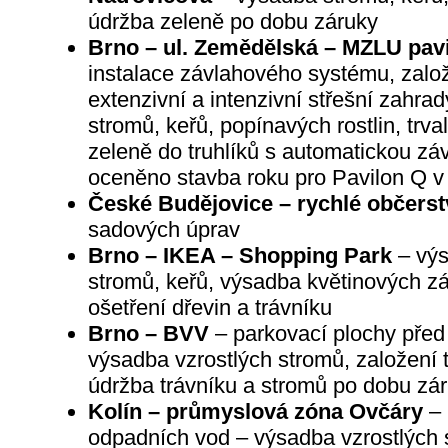
údržba zeleně po dobu záruky
Brno – ul. Zemědělská – MZLU pavi
instalace závlahového systému, založ
extenzivní a intenzivní střešní zahra
stromů, keřů, popínavých rostlin, trva
zeleně do truhlíků s automatickou záv
oceněno stavba roku pro Pavilon Q v
České Budějovice – rychlé občers
sadových úprav
Brno – IKEA – Shopping Park
– výs
stromů, keřů, výsadba květinových zá
ošetření dřevin a trávníku
Brno – BVV
– parkovací plochy pře
výsadba vzrostlých stromů, založení 
údržba trávníku a stromů po dobu zá
Kolín – průmyslová zóna Ovčáry
– 
odpadních vod – výsadba vzrostlých 