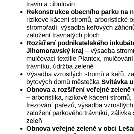
travin a cibulovin
Rekonstrukce obecního parku na n
rizikové kácení stromů, arboristické 
stromořadí, výsadba keřových záhonů,
založení travnatých ploch
Rozšíření podnikatelského inkubát
Jihomoravský kraj
– výsadba stromů
mulčovací textílie Plantex, mulčování
trávníku, údržba zeleně
Výsadba vzrostlých stromů a keřů, zak
bytových domů městečka
Svitávka 
Obnova a rozšíření veřejné zeleně
– arboristika, rizikové kácení stromů,
frézování pařezů, výsadba vzrostlých
založení parkového trávníků, zálivka
zeleň
Obnova veřejné zeleně v obci Leša